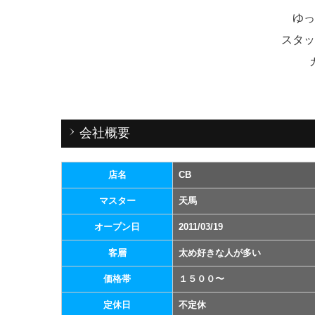
ゆっ
スタッ
会社概要
店名
CB
マスター
天馬
オープン日
2011/03/19
客層
太め好きな人が多い
価格帯
１５００〜
定休日
不定休